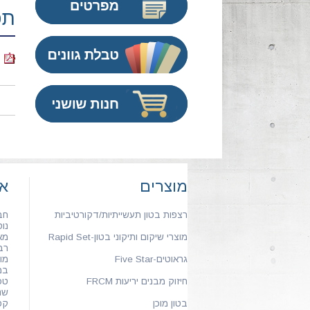
תפ
ת
מוצרים
או
רצפות בטון תעשייתיות/דקורטיביות
חב
נוסדה
מוצרי שיקום ותיקוני בטון-Rapid Set
מא
רב
גראוטים-Five Star
מו
במ
חיזוק מבנים יריעות FRCM
טכ
שנ
בטון מוכן
קפ