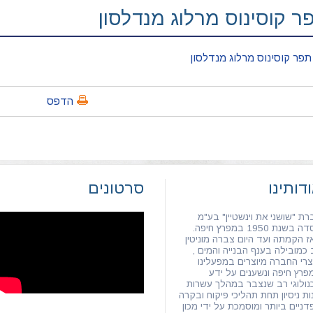
ר קוסינוס מרלוג מנדלסון
פר קוסינוס מרלוג מנדלסון
הדפס
דותינו
סרטונים
רת "שושני את וינשטיין" בע"מ
 בשנת 1950 במפרץ חיפה.
ז הקמתה ועד היום צברה מוניטין
 כמובילה בענף הבנייה והמים ,
צרי החברה מיוצרים במפעלינו
פרץ חיפה ונשענים על ידע
נולוגי רב שנצבר במהלך עשרות
ות ניסיון תחת תהליכי פיקוח ובקרה
דניים ביותר ומוסמכת על ידי מכון