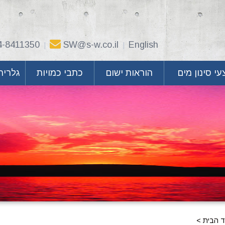
4-8411350
SW@s-w.co.il
English
|
|
י סינון מים
הוראות ישום
כתבי כמויות
גלריה
ד הבית
>