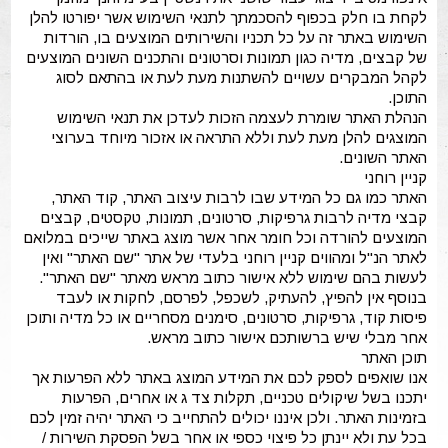
לקחת בו חלק בכפוף להסכמתך לתנאי השימוש אשר יפורטו להלן
השימוש באתר זה על כל תכניו והשירותים המוצעים בו, הורדות
של קבצים, מדיה כגון תמונות וסרטונים והתכנים השונים המוצעים
לקהל המבקרים עשויים להשתנות מעת לעת או בהתאם לסוג
התוכן.
הנהלת האתר שומרת לעצמה הזכות לעדכן את תנאי השימוש
המוצגים להלן מעת לעת וללא התראה או אזכור מיוחד בערוצי
האתר השונים.
קניין רוחני
האתר כמו גם כל המידע שבו לרבות עיצוב האתר, קוד האתר,
קבצי מדיה לרבות גרפיקות, סרטונים, תמונות, טקסטים, קבצים
המוצעים להורדה וכל חומר אחר אשר מוצג באתר שייכים במלואם
לאתר הנ"ל ומהווים קניין רוחני בלעדי של אתר "שם האתר" ואין
לעשות בהם שימוש ללא אישור כתוב מראש מאתר "שם האתר".
בנוסף אין להפיץ, להעתיק, לשכפל, לפרסם, לחקות או לעבד
פיסות קוד, גרפיקות, סרטונים, סימנים מסחריים או כל מדיה ותוכן
אחר מבלי שיש ברשותכם אישור כתוב מראש.
תוכן האתר
אנו שואפים לספק לכם את המידע המוצג באתר ללא הפרעות אך
יתכנו בשל שיקולים טכניים, תקלות צד ג או אחרים, הפרעות
בזמינות האתר. ולכן איננו יכולים להתחייב כי האתר יהיה זמין לכם
בכל עת ולא יינתן כל פיצוי כספי או אחר בשל הפסקת השירות /