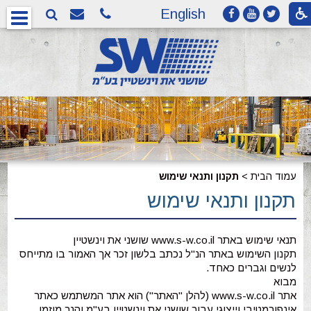
English
עמוד הבית
>
תקנון ותנאי שימוש
תקנון ותנאי שימוש
תנאי שימוש באתר www.s-w.co.il שושני את וינשטיין
תקנון השימוש באתר הנ"ל נכתב בלשון זכר אך האמור בו מתייחס
לנשים וגברים כאחד.
מבוא
אתר www.s-w.co.il (להלן "האתר") הוא אתר המשתמש כאתר
אינפורמטיבי וייצוגי עבור שושני את וינשטיין בע"מ והנך מוזמן