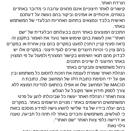
הורדת האתר.
קישורים לאתר חיצוניים אינם מהווים ערובה כי מדובר באתרים
בטוחים, איכותיים או אמינים וביקור בהם נעשה על דעתכם
האישית בלבד ונמצאים בתחום האחריות הבלעדי של המשתמש
באתר.
התכנים המוצעים באתר הינם בבעלותם הבלעדית של "שם
האתר" ואין לעשות בהם שימוש אשר נועד את האמור בתקנון זה
(ראה סעיף קניין רוחני) למעט במקרים בהם צוין אחרת או במקרים
בהם צוין כי זכויות היוצרים שייכים לגוף חיצוני. במקרים אלו יש
לבדוק מהם תנאי השימוש בקישור המצורף ולפעול על פי המצוין
באתר החיצוני לו שייכים התכנים.
ניהול משתמשים ומבקרים באתר
הנהלת האתר שומרת לעצמה את הזכות לחסום כל משתמש ובין
אם על ידי חסימת כתובת הIP של המחשב שלו, כתובת ה
MACID של המחשב שלו או אפילו בהתאם למדינת המוצא ללא
צורך לספק תירוץ אשר מקובל על הגולש.
צוות האתר / הנהלת האתר יעשה כל שביכולתו להגן על פרטי
המשתמשים הרשומים באתר / מנויים הרשומים באתר. במקרים
בהם יעלה בידיו של צד שלישי להשיג גישה למידע מוסכם בזאת
כי לגולשים, משתמשים וחברים באתר לה תהה כל תביעה, טענה
או דרישה כלפי צוות האתר "שם האתר".
גילוי נאות