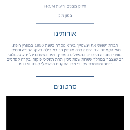
חיזוק מבנים יריעות FRCM
בטון מוכן
אודותינו
חברת "שושני את וינשטיין" בע"מ נוסדה בשנת 1950 במפרץ חיפה.
מאז הקמתה ועד היום צברה מוניטין רב כמובילה בענף הבנייה והמים ,
מוצרי החברה מיוצרים במפעלינו במפרץ חיפה ונשענים על ידע טכנולוגי
רב שנצבר במהלך עשרות שנות ניסיון תחת תהליכי פיקוח ובקרה קפדניים
ביותר ומוסמכת על ידי מכון התקנים הישראלי ל-ISO 9001 .
.
סרטונים