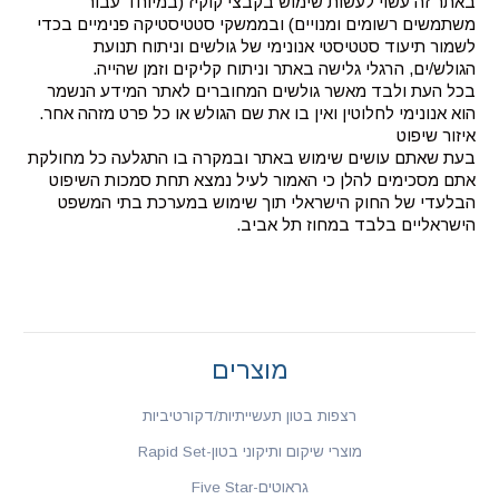
באתר זה עשוי לעשות שימוש בקבצי קוקיז (במיוחד עבור
משתמשים רשומים ומנויים) ובממשקי סטטיסטיקה פנימיים בכדי
לשמור תיעוד סטטיסטי אנונימי של גולשים וניתוח תנועת
הגולש/ים, הרגלי גלישה באתר וניתוח קליקים וזמן שהייה.
בכל העת ולבד מאשר גולשים המחוברים לאתר המידע הנשמר
הוא אנונימי לחלוטין ואין בו את שם הגולש או כל פרט מזהה אחר.
איזור שיפוט
בעת שאתם עושים שימוש באתר ובמקרה בו התגלעה כל מחולקת
אתם מסכימים להלן כי האמור לעיל נמצא תחת סמכות השיפוט
הבלעדי של החוק הישראלי תוך שימוש במערכת בתי המשפט
הישראליים בלבד במחוז תל אביב.
מוצרים
רצפות בטון תעשייתיות/דקורטיביות
מוצרי שיקום ותיקוני בטון-Rapid Set
גראוטים-Five Star