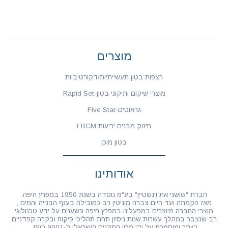
מוצרים
רצפות בטון תעשייתיות/דקורטיביות
מוצרי שיקום ותיקוני בטון-Rapid Set
גראוטים-Five Star
חיזוק מבנים יריעות FRCM
בטון מוכן
אודותינו
חברת "שושני את וינשטיין" בע"מ נוסדה בשנת 1950 במפרץ חיפה.
מאז הקמתה ועד היום צברה מוניטין רב כמובילה בענף הבנייה והמים ,
מוצרי החברה מיוצרים במפעלינו במפרץ חיפה ונשענים על ידע טכנולוגי
רב שנצבר במהלך עשרות שנות ניסיון תחת תהליכי פיקוח ובקרה קפדניים
ביותר ומוסמכת על ידי מכון התקנים הישראלי ל-ISO 9001 .