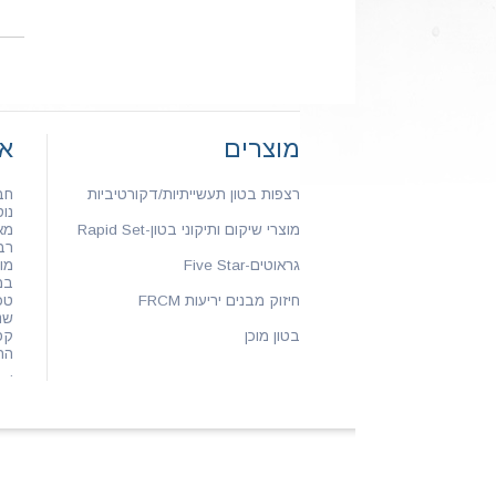
מוצרים
או
רצפות בטון תעשייתיות/דקורטיביות
חב
נוסדה
מוצרי שיקום ותיקוני בטון-Rapid Set
מא
רב
גראוטים-Five Star
מו
במ
חיזוק מבנים יריעות FRCM
טכ
שנ
בטון מוכן
קפ
התק
.