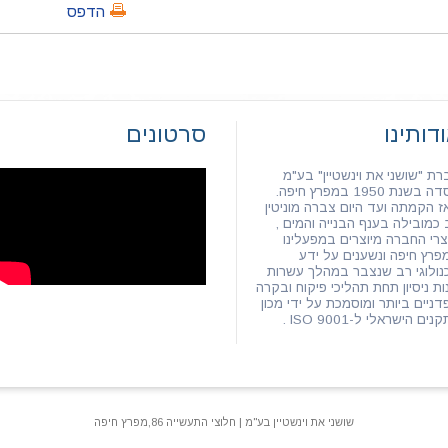
הדפס
דותינו
סרטונים
רת "שושני את וינשטיין" בע"מ
 בשנת 1950 במפרץ חיפה.
ז הקמתה ועד היום צברה מוניטין
 כמובילה בענף הבנייה והמים ,
צרי החברה מיוצרים במפעלינו
פרץ חיפה ונשענים על ידע
נולוגי רב שנצבר במהלך עשרות
ות ניסיון תחת תהליכי פיקוח ובקרה
דניים ביותר ומוסמכת על ידי מכון
נים הישראלי ל-ISO 9001 .
שושני את וינשטיין בע"מ | חלוצי התעשייה 86,מפרץ חיפה