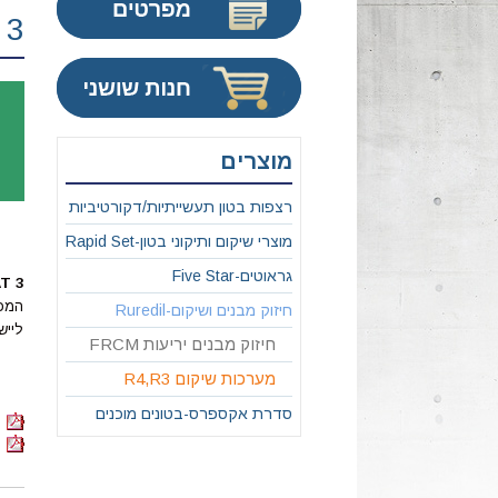
 3
מוצרים
רצפות בטון תעשייתיות/דקורטיביות
מוצרי שיקום ותיקוני בטון-Rapid Set
גראוטים-Five Star
T 3
המכי
חיזוק מבנים ושיקום-Ruredil
לייש
חיזוק מבנים יריעות FRCM
מערכות שיקום R4,R3
סדרת אקספרס-בטונים מוכנים
ד
ד