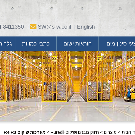
4-8411350
SW@s-w.co.il
English
|
|
י סינון מים
הוראות ישום
כתבי כמויות
גלריה
ד הבית
>
מוצרים
>
חיזוק מבנים ושיקום-Ruredil
>
מערכות שיקום R4,R3