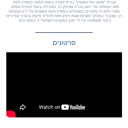
חברת "שושני את וינשטיין" בע"מ נוסדה בשנת 1950 במפרץ חיפה.
מאז הקמתה ועד היום צברה מוניטין רב כמובילה בענף הבנייה והמים ,
מוצרי החברה מיוצרים במפעלינו במפרץ חיפה ונשענים על ידע טכנולוגי
רב שנצבר במהלך עשרות שנות ניסיון תחת תהליכי פיקוח ובקרה קפדניים
ביותר ומוסמכת על ידי מכון התקנים הישראלי ל-ISO 9001 .
.
סרטונים