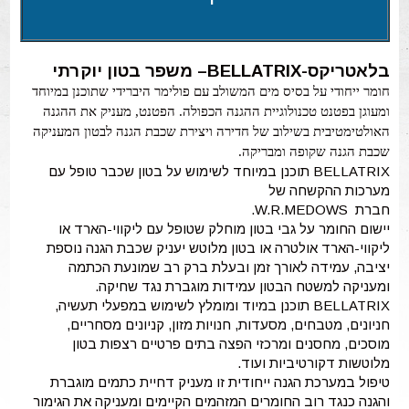
בלאטריקס-BELLATRIX– משפר בטון יוקרתי
חומר ייחודי על בסיס מים המשולב עם פולימר היברידי שתוכנן במיוחד
ומעוגן בפטנט טכנולוגיית ההגנה הכפולה. הפטנט, מעניק את ההגנה
האולטימטיבית בשילוב של חדירה ויצירת שכבת הגנה לבטון המעניקה
שכבת הגנה שקופה ומבריקה.
BELLATRIX תוכנן במיוחד לשימוש על בטון שכבר טופל עם
מערכות ההקשחה של
חברת W.R.MEDOWS.
יישום החומר על גבי בטון מוחלק שטופל עם ליקווי-הארד או
ליקווי-הארד אולטרה או בטון מלוטש יעניק שכבת הגנה נוספת
יציבה, עמידה לאורך זמן ובעלת ברק רב שמונעת הכתמה
ומעניקה למשטח הבטון עמידות מוגברת נגד שחיקה.
BELLATRIX תוכנן במיוד ומומלץ לשימוש במפעלי תעשיה,
חניונים, מטבחים, מסעדות, חנויות מזון, קניונים מסחריים,
מוסכים, מחסנים ומרכזי הפצה בתים פרטיים רצפות בטון
מלוטשות דקורטיביות ועוד.
טיפול במערכת הגנה ייחודית זו מעניק דחיית כתמים מוגברת
והגנה כנגד רוב החומרים המזהמים הקיימים ומעניקה את הגימור