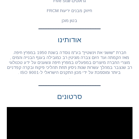
גראוטים-Five Star
חיזוק מבנים יריעות FRCM
בטון מוכן
אודותינו
חברת "שושני את וינשטיין" בע"מ נוסדה בשנת 1950 במפרץ חיפה.
מאז הקמתה ועד היום צברה מוניטין רב כמובילה בענף הבנייה והמים ,
מוצרי החברה מיוצרים במפעלינו במפרץ חיפה ונשענים על ידע טכנולוגי
רב שנצבר במהלך עשרות שנות ניסיון תחת תהליכי פיקוח ובקרה קפדניים
ביותר ומוסמכת על ידי מכון התקנים הישראלי ל-ISO 9001 .
.
סרטונים