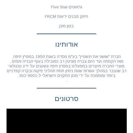
גראוטים-Five Star
חיזוק מבנים יריעות FRCM
בטון מוכן
אודותינו
חברת "שושני את וינשטיין" בע"מ נוסדה בשנת 1950 במפרץ חיפה.
מאז הקמתה ועד היום צברה מוניטין רב כמובילה בענף הבנייה והמים ,
מוצרי החברה מיוצרים במפעלינו במפרץ חיפה ונשענים על ידע טכנולוגי
רב שנצבר במהלך עשרות שנות ניסיון תחת תהליכי פיקוח ובקרה קפדניים
ביותר ומוסמכת על ידי מכון התקנים הישראלי ל-ISO 9001 .
.
סרטונים