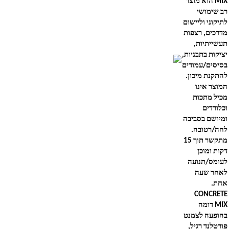
MIX
הוא מוצר
רב שימושי
לתיקוני וליישום
מדרכים, רצפות
תעשייתיות,
יציקות בתבניות,
בסיסים/עמודים
להתקנת מיכון.
המוצר אינו
מכיל מתכות
וכלורדים
ומיושם בסביבה
לחה/רטובה.
מתקשר תוך 15
דקות ומוכן
לעומס/תנועה
לאחר שעה
אחת.
CONCRETE
MIX
דומה
בהופעה לצמנט
פורטלנד רגיל,