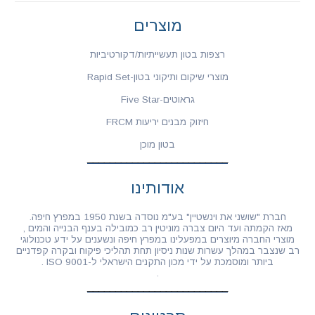
מוצרים
רצפות בטון תעשייתיות/דקורטיביות
מוצרי שיקום ותיקוני בטון-Rapid Set
גראוטים-Five Star
חיזוק מבנים יריעות FRCM
בטון מוכן
אודותינו
חברת "שושני את וינשטיין" בע"מ נוסדה בשנת 1950 במפרץ חיפה.
מאז הקמתה ועד היום צברה מוניטין רב כמובילה בענף הבנייה והמים ,
מוצרי החברה מיוצרים במפעלינו במפרץ חיפה ונשענים על ידע טכנולוגי
רב שנצבר במהלך עשרות שנות ניסיון תחת תהליכי פיקוח ובקרה קפדניים
ביותר ומוסמכת על ידי מכון התקנים הישראלי ל-ISO 9001 .
.