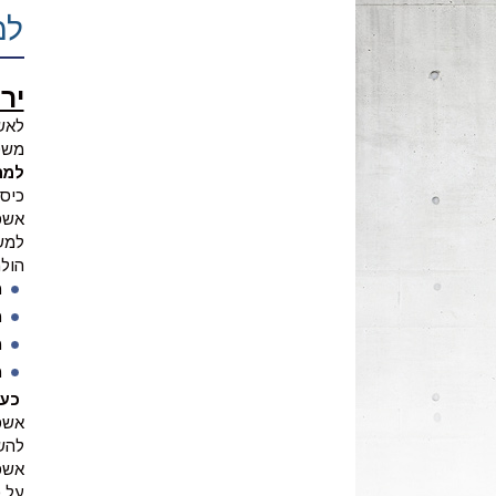
למ
יר
לאש
משטח
למה
אשפ
למשט
הול
מ
מ
מ
מ
כעת
להש
על 