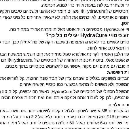
 ולשחרר בקלות בועות אוויר כדי למנוע הכתמה.
שני הכיסויים של HydraCure® עשויים חומר לא אורגני ולשניה
חומרים אורגניים, לא יכתימו את הלוח, לא ישאירו אחריהם כל מיני שאריו
סון.
מאלית ומראה אחיד במחיר נוח.
ויי HydraCure יעילים כל כך?
ויים עשויים בד לא ארוג המצופה בשכבה דקה של פוליאתילן לבן. הבד 
אי 100 אחוז לחות.
פוי הלבן העמיד לקרינת אולטרא סגול מחזיר את חום השמש ממשטח הבטו
ייבוש אופטימאל
ה טובה גם מחום וגם מקור. אפשר גם להשתמש בכיסויים בתוך מבנים.
ת השימוש:
משטח ולא משווים לו מראה גבשושי כמו כיסויי הקשיה אחרים.
המש
ורגניים, ולכן קל לעבוד אתם ולמקם אותם ועם זאת תכונות עצירת המים א
כים עלויות
טוף ולגלול בקלות לשימוש חוזר שוב ושוב – אם יישטף ויאוחסן כראוי, עד 20 שימושים.
ה- אשפרית S16 הוא המוצר החד פעמ
רד כדי להגן על מוצרים המאוחסנים בחוץ על משטחים.