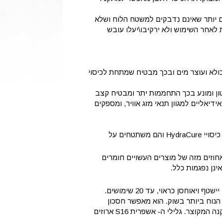
ם סיבים חלקים יותר שאינם נדבקים למשטח הלוח ושלא
ת לאחר השימוש ולא ירקיבו\יעלו עובש
כולא ועוצר מים ובכך מבטיח שמתחת לכיסוי
ן ומונע בכך התחממות יתר ומבטיח קצב
י. בזכות תכונות ההחזרה של הכיסויים של ,HydraCure® הם אידיאליים למגוון תנאי מזג אוויר, ומספקים
הבדים משווקים בגלילים שבהם צדו של הבד פונה החוצה, קל לפרוש את כיסויי HydraCure והם משתטחים על
קל הסגולי של הכיסויים של HydraCure, כאשר הם יבשים, קל ב-50 אחוזים מזה של מוצרים העשויים חומרים
ינן נפגמות כלל.
י ברוחב גליל של 3.2 מטר בעל המחיר הנוח ביותר בשוק. הוא מאפשר חסכון
בחומר של יותר מ-6 אחוזים בגלל 60 הס"מ הנוספים לרוחב הגליל וזמן ההתקנה המקוצר. גלילי ה- אשפרית S16 ארוזים