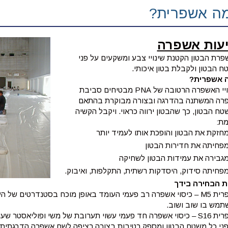
ה אשפרית?
יעות אשפרה
פרת הבטון הקטנת שינויי צבע ומשקעים על פני
 הבטון ולקבלת בטון איכותי.
 אשפרית?
כיסויי האשפרה הרטובה של PNA מבטיחים סביבת
רה המשתנה בהדרגה ובצורה מבוקרת בהתאם
ח הבטון, כך שהבטון ירווה כראוי. ויקבל הקשיה
מת:
חזקת את הבטון והופכת אותו לעמיד יותר
פחיתה את חדירות הבטון
גבירה את עמידות הבטון לשחיקה
פחיתה סידוק, היסדקות רשתית, התקלפות, ואיבוק.
 הבחירה בידך
אשפרית M5 – כיסוי אשפרה רב פעמי העומד באופן מוכח בסטנדרטים ש
תמש בו שוב ושוב.
אשפרית S16 – כיסוי אשפרה חד פעמי עשוי תערובת של משי ופוליאסטר
פני כל משטח הבטון ומספק רטיבות בצורה רציפה לשם אשפרה הדרגתית ו