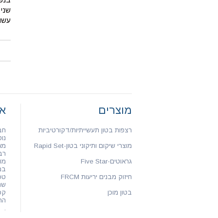
שני 
עשוי
מוצרים
או
רצפות בטון תעשייתיות/דקורטיביות
חב
נוסדה
מוצרי שיקום ותיקוני בטון-Rapid Set
מא
רב
גראוטים-Five Star
מו
במ
חיזוק מבנים יריעות FRCM
טכ
שנ
בטון מוכן
קפ
התק
.