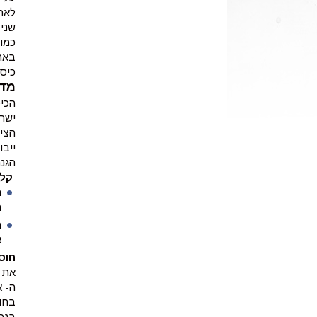
לאתר
כמו 
באח
כיסויי HydraCure מבטיחים רוויה אופטי
מדוע כיס
הכיס
ישררו תנ
הצי
הגנ
קלו
ה
א
חוס
את ה- אשפרית M5 אפשר לש
בנפ