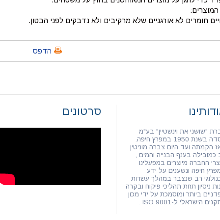
המוצרים:
ים חומרים לא אורגניים שלא מרקיבים ולא נדבקים לפני הבטון.
הדפס
דותינו
סרטונים
רת "שושני את וינשטיין" בע"מ
 בשנת 1950 במפרץ חיפה.
ז הקמתה ועד היום צברה מוניטין
 כמובילה בענף הבנייה והמים ,
צרי החברה מיוצרים במפעלינו
פרץ חיפה ונשענים על ידע
נולוגי רב שנצבר במהלך עשרות
ות ניסיון תחת תהליכי פיקוח ובקרה
דניים ביותר ומוסמכת על ידי מכון
נים הישראלי ל-ISO 9001 .