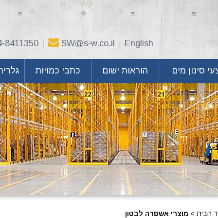
4-8411350
SW@s-w.co.il
English
|
|
י סינון מים
הוראות ישום
כתבי כמויות
גלריה
ד הבית
>
מוצרי אשפרה לבטון