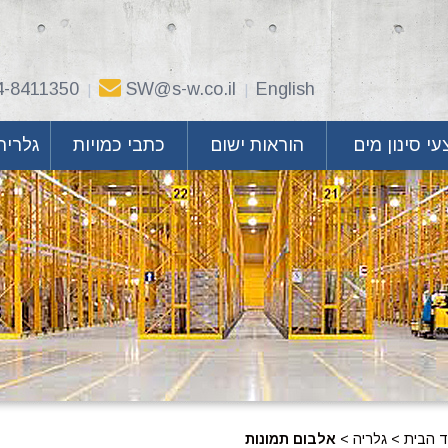
4-8411350
SW@s-w.co.il
English
|
|
י סינון מים
הוראות ישום
כתבי כמויות
גלריה
ד הבית
>
גלריה
>
אלבום תמונות