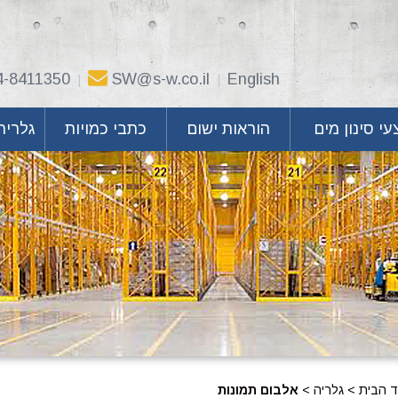
4-8411350
SW@s-w.co.il
English
|
|
י סינון מים
הוראות ישום
כתבי כמויות
גלריה
ד הבית
>
גלריה
>
אלבום תמונות