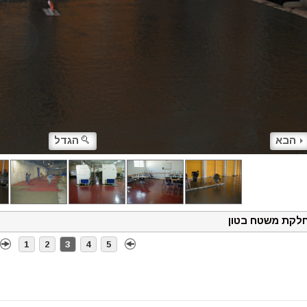
הבא
הגדל
לקת משטח בטון
1
2
3
4
5