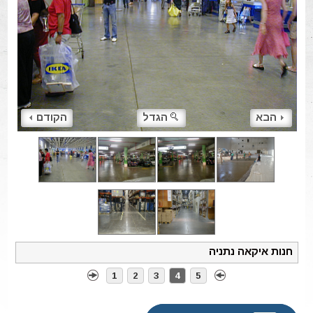
הבא
הגדל
הקודם
חנות איקאה נתניה
1
2
3
4
5