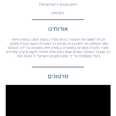
חיזוק מבנים יריעות FRCM
בטון מוכן
אודותינו
חברת "שושני את וינשטיין" בע"מ נוסדה בשנת 1950 במפרץ חיפה.
מאז הקמתה ועד היום צברה מוניטין רב כמובילה בענף הבנייה והמים ,
מוצרי החברה מיוצרים במפעלינו במפרץ חיפה ונשענים על ידע טכנולוגי
רב שנצבר במהלך עשרות שנות ניסיון תחת תהליכי פיקוח ובקרה קפדניים
ביותר ומוסמכת על ידי מכון התקנים הישראלי ל-ISO 9001 .
.
סרטונים