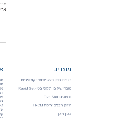
צריכה: 1500 ק"
אריזה: ש
מוצרים
או
רצפות בטון תעשייתיות/דקורטיביות
חב
נוסדה
מוצרי שיקום ותיקוני בטון-Rapid Set
מא
רב
גראוטים-Five Star
מו
במ
חיזוק מבנים יריעות FRCM
טכ
שנ
בטון מוכן
קפ
התק