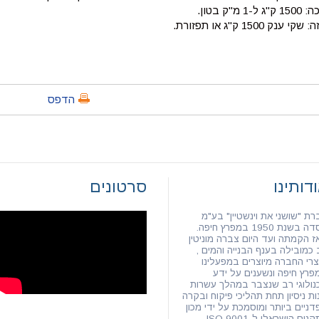
ג ל-1 מ"ק בטון.
קי ענק 1500 ק"ג או תפזורת.
הדפס
דותינו
סרטונים
רת "שושני את וינשטיין" בע"מ
 בשנת 1950 במפרץ חיפה.
ז הקמתה ועד היום צברה מוניטין
 כמובילה בענף הבנייה והמים ,
צרי החברה מיוצרים במפעלינו
פרץ חיפה ונשענים על ידע
נולוגי רב שנצבר במהלך עשרות
ות ניסיון תחת תהליכי פיקוח ובקרה
דניים ביותר ומוסמכת על ידי מכון
נים הישראלי ל-ISO 9001 .