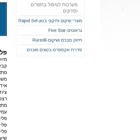
מערכות לטיפול בתפרים
וסדקים
מוצרי שיקום ותיקוני בטון-Rapid Set
גראוטים-Five Star
חיזוק מבנים ושיקום-Ruredil
סדרת אקספרס-בטונים מוכנים
פלי
מיועד לי
קבלת
מתאי
משט
אידי
ציוד
רצפ
מתאי
עמי
פלינטר
פלינטר
פלינטר
שיעור השח