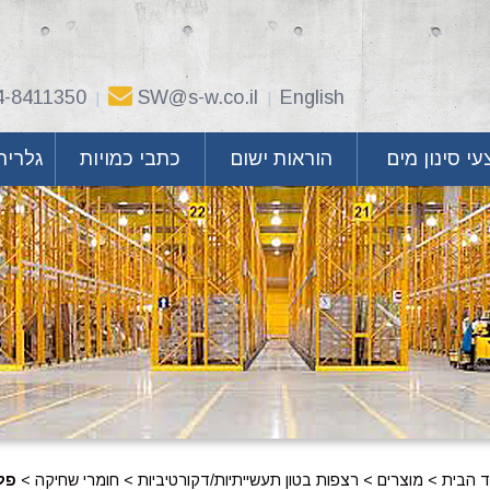
4-8411350
SW@s-w.co.il
English
|
|
י סינון מים
הוראות ישום
כתבי כמויות
גלריה
ד הבית
>
מוצרים
>
רצפות בטון תעשייתיות/דקורטיביות
>
חומרי שחיקה
>
פלי