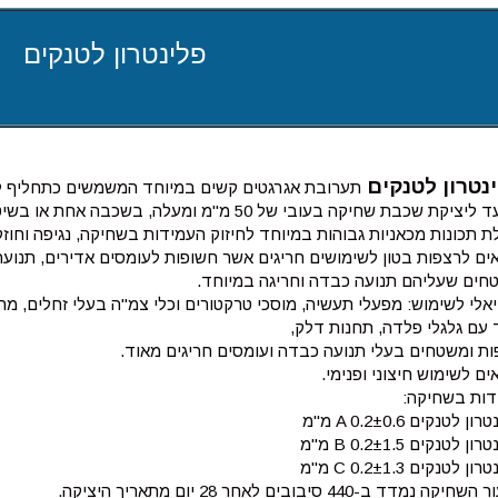
פלינטרון לטנקים
נטרון לטנקים
תערובת אגרגטים קשים במיוחד המשמשים כתחליף לא
ציקת שכבת שחיקה בעובי של 50 מ"מ ומעלה, בשכבה אחת או בשיטת שתי השכבות הרצופות.
 תכונות מכאניות גבוהות במיוחד לחיזוק העמידות בשחיקה, נגיפה וחוזק בטון של 50 מ
ם לרצפות בטון לשימושים חריגים אשר חשופות לעומסים אדירים, תנועת 
חים שעליהם תנועה כבדה וחריגה במיוחד.
אלי לשימוש: מפעלי תעשיה, מוסכי טרקטורים וכלי צמ"ה בעלי זחלים, מרכ
 עם גלגלי פלדה, תחנות דלק,
ות ומשטחים בעלי תנועה כבדה ועומסים חריגים מאוד.
ם לשימוש חיצוני ופנימי.
דות בשחיקה:
ון לטנקים A 0.2±0.6 מ"מ
ון לטנקים B 0.2±1.5 מ"מ
ון לטנקים C 0.2±1.3 מ"מ
יקה נמדד ב-440 סיבובים לאחר 28 יום מתאריך היציקה.