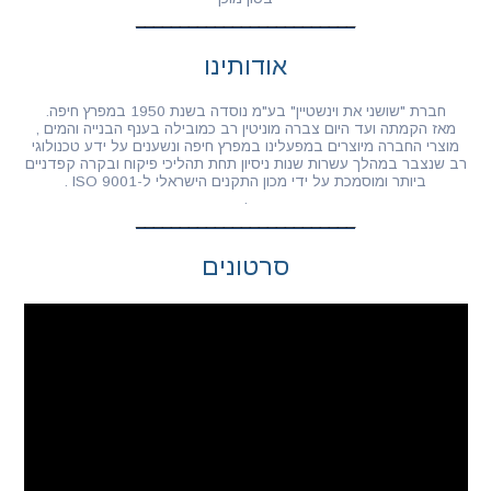
אודותינו
חברת "שושני את וינשטיין" בע"מ נוסדה בשנת 1950 במפרץ חיפה.
מאז הקמתה ועד היום צברה מוניטין רב כמובילה בענף הבנייה והמים ,
מוצרי החברה מיוצרים במפעלינו במפרץ חיפה ונשענים על ידע טכנולוגי
רב שנצבר במהלך עשרות שנות ניסיון תחת תהליכי פיקוח ובקרה קפדניים
ביותר ומוסמכת על ידי מכון התקנים הישראלי ל-ISO 9001 .
.
סרטונים