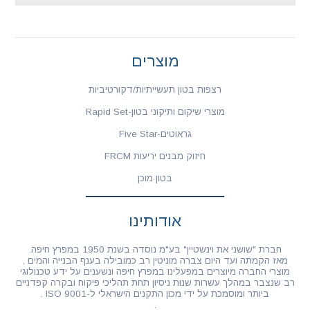
מוצרים
רצפות בטון תעשייתיות/דקורטיביות
מוצרי שיקום ותיקוני בטון-Rapid Set
גראוטים-Five Star
חיזוק מבנים יריעות FRCM
בטון מוכן
אודותינו
חברת "שושני את וינשטיין" בע"מ נוסדה בשנת 1950 במפרץ חיפה.
מאז הקמתה ועד היום צברה מוניטין רב כמובילה בענף הבנייה והמים ,
מוצרי החברה מיוצרים במפעלינו במפרץ חיפה ונשענים על ידע טכנולוגי
רב שנצבר במהלך עשרות שנות ניסיון תחת תהליכי פיקוח ובקרה קפדניים
ביותר ומוסמכת על ידי מכון התקנים הישראלי ל-ISO 9001 .
.