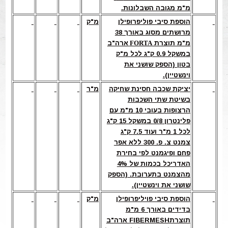
מ"מ מגובה השבלונות.
הוספת סיבי פוליפרופילן
מ"ק
מרושתים מסוג באורך 38
מ"מ תוצרת
FORTA
ארה"ב
במשקל 0.9 ק"ג לכל מ"ק
בטון (הספק שושני את
וינשטיין).
יציקת שכבה חסינת שחיקה
מ"ר
בשיטת שתי השכבות
הרצופות בעובי 10 מ"מ עם
פלינטרון 0/8 במשקל 15 ק"ג
לכל 1 מ"ר ועוד 7.5 ק"ג
צמנט צ. פ. 300 ללא אפר
פחם ופיגמנט לפי בחירת
האדריכל בכמות של 4%
מהצמנט בתערובת. (הספק
שושני את וינשטיין).
הוספת סיבי פויליפרופילן
מ"ק
בדידים באורך 6 מ"מ
תוצרתFIBERMESH ארה"ב