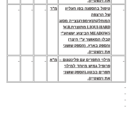
את וינשטיין).
טיפול בהספגה בפן העליון
מ"ר
של הרצפה
המוחלקת(אימפרגנצייה מסוג
LIQUI-HARD
מתוצרת
W.R.
MEADOWS
הביצוע יעשהע"י
קבלן המאושר ע"י היצרן
והספק בארץ. (הספק שושני
את וינשטיין).
מילוי התפרים עם פלינטגום –
מ"א
פרופיל גמיש מיוחד למילוי
תפרים בבטון.
(הספק שושני
את וינשטיין).