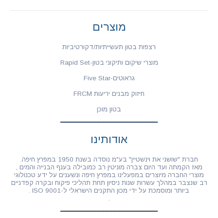
מוצרים
רצפות בטון תעשייתיות/דקורטיביות
מוצרי שיקום ותיקוני בטון-Rapid Set
גראוטים-Five Star
חיזוק מבנים יריעות FRCM
בטון מוכן
אודותינו
חברת "שושני את וינשטיין" בע"מ נוסדה בשנת 1950 במפרץ חיפה.
מאז הקמתה ועד היום צברה מוניטין רב כמובילה בענף הבנייה והמים ,
מוצרי החברה מיוצרים במפעלינו במפרץ חיפה ונשענים על ידע טכנולוגי
רב שנצבר במהלך עשרות שנות ניסיון תחת תהליכי פיקוח ובקרה קפדניים
ביותר ומוסמכת על ידי מכון התקנים הישראלי ל-ISO 9001 .
.