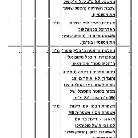
במשקל 0.9 ק"ג לכל מ"ק של
שכבת השחיקה (הספק שושני
את וינשטיין).
פיגמנט באייר לפי בחירת
מ"ר
האדריכל בכמות של
4%מהתערובת. (הספק שושני
את וינשטיין בע"מ).
החלקת הרצפה ב"הליקופטר"
מ"ר
ובעבודת יד בכל מקום אליו
ה"הליקופטר" אינו מגיע.
ניסור תפרים ברצפה (במידה
והוגדר) לא יאוחר מ- 18
שעות לאחר גמר החלקה עם
מסור בקוטר מקסמלי של
350מ"מ ועובי 2.8 מ"מ.
אשפרת הבטון עם יריעות
מ"ר
אשפרה מסוג אשפרית M5
או
S16
- יריעת בד עם
למינצייה של פוליתילן
לאשפרת בטון. (הספק שושני